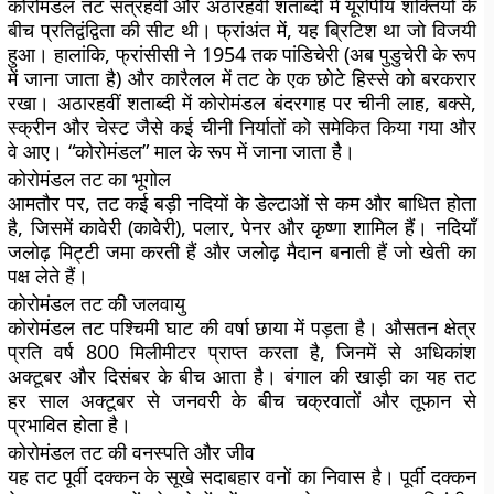
कोरोमंडल तट सत्रहवीं और अठारहवीं शताब्दी में यूरोपीय शक्तियों के
बीच प्रतिद्वंद्विता की सीट थी। फ्रांअंत में, यह ब्रिटिश था जो विजयी
हुआ। हालांकि, फ्रांसीसी ने 1954 तक पांडिचेरी (अब पुडुचेरी के रूप
में जाना जाता है) और कारैलल में तट के एक छोटे हिस्से को बरकरार
रखा। अठारहवीं शताब्दी में कोरोमंडल बंदरगाह पर चीनी लाह, बक्से,
स्क्रीन और चेस्ट जैसे कई चीनी निर्यातों को समेकित किया गया और
वे आए। “कोरोमंडल” माल के रूप में जाना जाता है।
कोरोमंडल तट का भूगोल
आमतौर पर, तट कई बड़ी नदियों के डेल्टाओं से कम और बाधित होता
है, जिसमें कावेरी (कावेरी), पलार, पेनर और कृष्णा शामिल हैं। नदियाँ
जलोढ़ मिट्टी जमा करती हैं और जलोढ़ मैदान बनाती हैं जो खेती का
पक्ष लेते हैं।
कोरोमंडल तट की जलवायु
कोरोमंडल तट पश्चिमी घाट की वर्षा छाया में पड़ता है। औसतन क्षेत्र
प्रति वर्ष 800 मिलीमीटर प्राप्त करता है, जिनमें से अधिकांश
अक्टूबर और दिसंबर के बीच आता है। बंगाल की खाड़ी का यह तट
हर साल अक्टूबर से जनवरी के बीच चक्रवातों और तूफान से
प्रभावित होता है।
कोरोमंडल तट की वनस्पति और जीव
यह तट पूर्वी दक्कन के सूखे सदाबहार वनों का निवास है। पूर्वी दक्कन