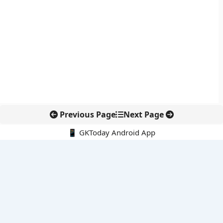
Previous Page
Next Page
📱 GKToday Android App
🔍
नवीनतम पोस्ट्स
9-10 अगस्त 2026 की करंट अफेयर्स क्विज से परीक्षा तैयारी को नई धार
कोलंबिया में नई राजनीतिक दिशा, अबेलार्दो दे ला एस्प्रिएला ने संभाली कमान
सीमावर्ती इलाकों में नवीकरणीय परियोजनाओं पर नई सुरक्षा सख्ती