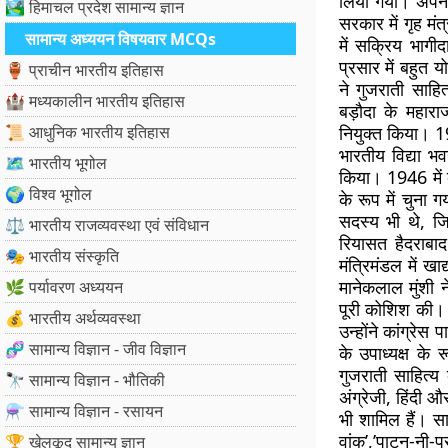
लिया गया। अपनी 
🏞️ हिमाचल प्रदेश सामान्य ज्ञान
सरकार में गृह मं
सामान्य अध्ययन विषयवार MCQs
में सक्रिय भागी
प्रसार में बहुत
🏺 प्राचीन भारतीय इतिहास
ने गुजराती साहित
🏰 मध्यकालीन भारतीय इतिहास
बड़ौदा के महारा
📜 आधुनिक भारतीय इतिहास
नियुक्त किया। 193
भारतीय विद्या भ
🗺️ भारतीय भूगोल
किया। 1946 में 
🌍 विश्व भूगोल
के रूप में चुना 
सदस्य भी थे, ज
⚖️ भारतीय राजव्यवस्था एवं संविधान
रियासत हैदराबाद
🎭 भारतीय संस्कृति
मंत्रिमंडल में ख
मानेकलाल मुंशी न
🌿 पर्यावरण अध्ययन
पूरी कोशिश की। 
💰 भारतीय अर्थव्यवस्था
उन्होंने कांग्रेस
🧬 सामान्य विज्ञान - जीव विज्ञान
के उपाध्यक्ष के
गुजराती साहित्य 
🔭 सामान्य विज्ञान - भौतिकी
अंग्रेजी, हिंदी 
⚗️ सामान्य विज्ञान - रसायन
भी शामिल हैं। साह
वांक’,’पाटन-नी-प
🏆 खेलकूद सामान्य ज्ञान