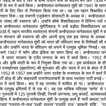
रिहाई के बाद वे फिर से बॉम्बे विधान सभा के सदस्य बने और 1934 में
त्री के रूप में कार्य किया। कन्हैयालाल मानेकलाल मुंशी को 1941 के भा
दारी के लिए फिर से गिरफ्तार किया गया था। वह एक महान शिक्षाविद थ
 योगदान दिया। वह पंचगनी एजुकेशन सोसायटी के अध्यक्ष थे। कन्हैयालाल 
्य संसद की स्थापना की। उन्होंने बॉम्बे विश्वविद्यालय में विभिन्न पदों
जा कन्हैयालाल मानेकलाल मुंशीगैक्वाड ने उन्हें बड़ौदा विश्वविद्यालय
8 में, महान भारतीय स्वतंत्रता सेनानी कन्हैयालाल मानेकलाल मुंशी ने बॉम्ब
वन संस्थान की स्थापना की और अपनी मृत्यु तक इस संस्था के अध्यक्ष के
कन्हैयालाल मानेकलाल मुंशी को भारत की संविधान सभा के विशेषज्ञों की 
गया और उन्होंने भारत के संविधान को बनाने में प्रमुख भूमिका निभाई। वह
िसने 1947 में फ्लैग ऑफ इंडिया का चयन किया था। कन्हैयालाल माने
 में भारत सरकार के एजेंट-जनरल के रूप में कार्य किया। 1952 में उ
ाद्य और कृषि मंत्री के रूप में नियुक्त किया गया था। इस कार्यकाल के द
े वनमहोत्सव (वृक्षारोपण) की शुरुआत की और भारत में वन के क्षेत्र में 
1952 से 1957 तक उन्होंने उत्तर प्रदेश के राज्यपाल के रूप में कार्य
 पार्टी छोड़ दी और चक्रवर्ती राजगोपालाचारी के साथ स्वतंत्र पार्टी बनाई। उन
 रूप में कार्य किया। बाद में वह जनसंघ में शामिल हो गए। कन्हैयालाल 
के प्रमुख हस्तियों में से एक थे। वह एक मासिक पत्रिका ‘भार्गव’ से जुड
और गुजराती में 125 पुस्तकें लिखीं, जिनमें उपन्यास, लघु कथाएँ, आत्मक
ित्य में कन्हैयालाल मानेकलाल मुंशी के प्रमुख कार्य हैं ‘मारी कमला’,’वर
्रभुता’,’गुजरात-नो-नाथ’,’पृथ्वी वल्लभ’,’राजादि राज`,`काकनी शशि`, `