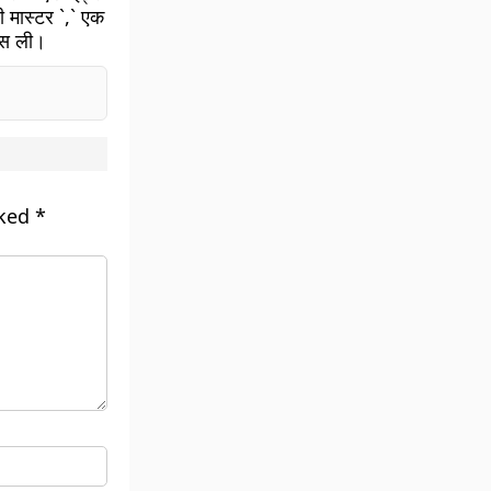
ी मास्टर `,` एक
ांस ली।
rked
*