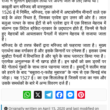
राजा ने सुल्तान इब्राहिम लोधी पर अपनी जीत के लिए किया था।
काबुली बाग मस्जिद की वास्तुकला
1526 ई में निर्मित, मस्जिद, एक कोनों में अष्टकोणीय मीनारों वाले एक
बाड़े के अंदर स्थित है, जिसका प्रवेश द्वार उत्तर की ओर है। लाल
बलुआ पत्थर के साथ ईंटों से बने प्रवेश द्वार में एक विशाल मेहराब में
संलग्न एक लिंटेल ब्रैकेट-प्रकार के उद्घाटन होते हैं, जिनमें से फैले
हुए मेहराबों को आयताकार पैनलों में संलग्न मेहराब से सजाया जाता
है।
मस्जिद के दो तरफ चेंबरों द्वारा मस्जिद को फहराया जाता है। मुख्य
प्रार्थना कक्ष वर्गाकार है और इसके किनारों पर एनेक्स हैं। इसका उच्च
मुखौटा पैनलों में विभाजित है और चूने के साथ प्लास्टर किया गया है।
प्रत्येक अनुलग्नक में नौ खण्ड होते हैं। इन खंभों को कम ड्रमों पर
बैठे गोलार्ध गुंबदों के साथ ताज पहनाया जाता है। हुमायूँ ने सलीम शाह
को हराने के बाद “चबुतरा-ए-फतेह मुबारक” के नाम से एक चिनाई मंच
जोड़ा। यह 1527 ई। का एक शिलालेख है जिसमें राजा का नाम और
उसके समर्थकों के बारे में अन्य विवरण दर्ज हैं।
WhatsApp
X
Telegram
Facebook
Messenger
Pinterest
Originally written on
April 15, 2020
and last modified on