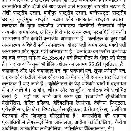
वनस्पतियों और जीवों की रक्षा करने वाले महत्वपूर्ण राष्ट्रीय उद्यान हैं,
अंशी राष्ट्रीय उद्यान, बांदीपुर राष्ट्रीय उद्यान, बन्नेरघट्टा राष्ट्रीय
उद्यान, कुद्रेमुख राष्ट्रीय उद्यान और नागरहोल राष्ट्रीय उद्यान।
कर्नाटक के कुछ वन्यजीव अभयारण्य बिलीगिरी रंगास्वामी मंदिर
वन्यजीव अभयारण्य, आदिचुनगिरी मोर अभयारण्य, ब्रह्मगिरी वन्यजीव
अभयारण्य और कावेरी वन्यजीव अभयारण्य हैं। कर्नाटक के कुछ पक्षी
अभयारण्य अत्तिवेरी पक्षी अभयारण्य, बोनल पक्षी अभयारण्य, मगदी पक्षी
अभयारण्य और गुदवी पक्षी अभयारण्य हैं। कर्नाटक का फ्लोरा कर्नाटक
का दर्ज जंगल लगभग 43,356.47 वर्ग किलोमीटर के क्षेत्र को घेरता
है। यह राज्य के कुल भौगोलिक क्षेत्र का लगभग 22.61 प्रतिशत है।
सदाबहार और अर्ध-सदाबहार वन, नम पर्णपाती वन, शुष्क पर्णपाती वन,
स्क्रब और कंटीले जंगल और घास के मैदान जैसे अन-वनाच्छादित वन
कर्नाटक में पाए जाते हैं। यूकेलिप्टस के पेड़ पश्चिमी घाटों में बहुतायत
में पाए जाते हैं। सागौन, शीशम और काजूरीना कर्नाटक को सुशोभित
करते हैं। यहाँ पाए जाने वाले अन्य वृक्ष प्रजातियाँ इफिजिनिया
मैसोरेंसिस, डेरिस इंडिका, बैरिंगटनिया रेसमोसा, कैसिया फिस्टुला,
प्रोसोपिस जूलिफोरा, डिप्टरोकार्पस इंडिकस, कैरीटा यूरेन्स, डिलेनिया
पेंटाग्यना और ज़िज़हुस मॉरिटानिया हैं। वनस्पतियों की सामान्य
प्रजातियों में लेगरस्ट्रोमिया लांसोलता, अदीना कॉर्डिफ़ोलिया, कैरीया
अर्बोरिया, डालबर्गिया लतीफ़ोलिया, टर्मिनलिया पैंकिटालाटा, टी।