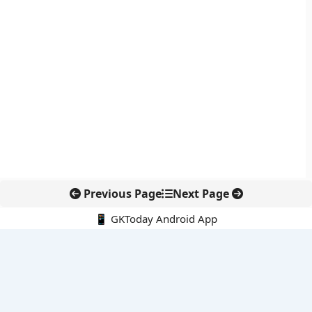
Previous Page
Next Page
📱 GKToday Android App
🔍
नवीनतम पोस्ट्स
एशियाई चैंपियनशिप में अरिहा का ऐतिहासिक स्वर्ण, भारत के लिए नया मुकाम