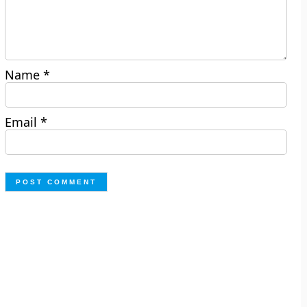
Name
*
Email
*