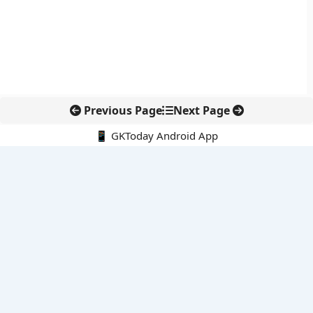
Previous Page
Next Page
📱 GKToday Android App
🔍
नवीनतम पोस्ट्स
कोलंबिया में नई राजनीतिक दिशा, अबेलार्दो दे ला एस्प्रिएला ने संभाली कमान
सीमावर्ती इलाकों में नवीकरणीय परियोजनाओं पर नई सुरक्षा सख्ती
आईआईटी दिल्ली में एआई-संचालित सुपरकंप्यूटिंग सुविधा से शोध को नई गति
बेंगलुरु HAL एयरपोर्ट पर हेलीकॉप्टर लैंडिंग में सैटेलाइट-आधारित नई छलांग
भारत के निजी अंतरिक्ष क्षेत्र में 800 kN इंजन से नई छलांग