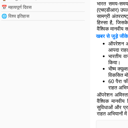
भारत समय-समय 
📅 महत्वपूर्ण दिवस
(एचएडीआर) उपलब
सामग्री अंतरराष्
🌐 विश्व इतिहास
हिस्सा है, जिसक
वैश्विक मानवीय 
खबर से जुड़े जीके
ऑपरेशन अ
आपदा राह
भारतीय वाय
किया।
भीष्म क्य
विकसित मोब
60 पैरा फ
राहत अभियान
ऑपरेशन अमिस्ताद
वैश्विक मानवीय 
सुविधाओं और प्र
राहत अभियानों म