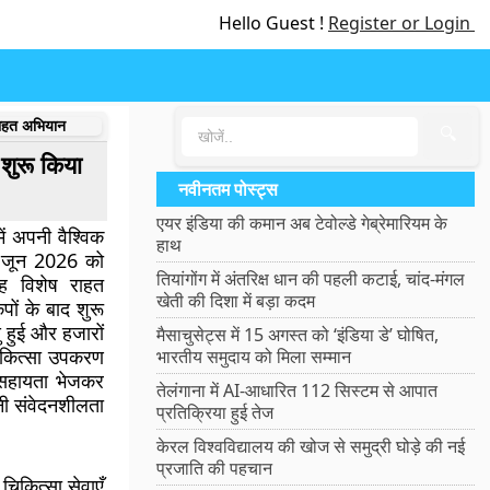
Hello Guest !
Register or Login
राहत अभियान
🔍
शुरू किया
नवीनतम पोस्ट्स
एयर इंडिया की कमान अब टेवोल्डे गेब्रेमारियम के
ं अपनी वैश्विक
हाथ
26 जून 2026 को
तियांगोंग में अंतरिक्ष धान की पहली कटाई, चांद-मंगल
 विशेष राहत
खेती की दिशा में बड़ा कदम
पों के बाद शुरू
यु हुई और हजारों
मैसाचुसेट्स में 15 अगस्त को ‘इंडिया डे’ घोषित,
िकित्सा उपकरण
भारतीय समुदाय को मिला सम्मान
 सहायता भेजकर
तेलंगाना में AI-आधारित 112 सिस्टम से आपात
पनी संवेदनशीलता
प्रतिक्रिया हुई तेज
केरल विश्वविद्यालय की खोज से समुद्री घोड़े की नई
प्रजाति की पहचान
चिकित्सा सेवाएँ