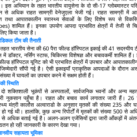
ै। इस अभियान के तहत भारतीय वायुसेना के दो
सी-17 ग्लोबमास्टर
परि
न से अधिक राहत सामग्री वेनेजुएला भेजी गई। राहत सामग्री में आव
ण तथा आपातकालीन स्वास्थ्य सेवाओं के लिए विशेष रूप से विक
bes)
शामिल हैं। इनका उपयोग आपदा प्रभावित क्षेत्रों में तेजी से चिक
 लिए किया जाता है।
मेडिकल टीम की तैनाती
 तहत भारतीय सेना की
60 पैरा फील्ड हॉस्पिटल
इकाई की 41 सदस्यीय टी
ें डॉक्टर, नर्सिंग स्टाफ, चिकित्सा विशेषज्ञ और बचावकर्मी शामिल हैं
फील्ड हॉस्पिटल यूनिट
को भी प्रभावित क्षेत्रों में उपचार और आपातकालीन स
जिम्मेदारी सौंपी गई है। ऐसी इकाइयाँ प्राकृतिक आपदाओं के दौरान अ
ंख्या में घायलों का उपचार करने में सक्षम होती हैं।
प की स्थिति
ए दो शक्तिशाली भूकंपों से अस्पतालों, सार्वजनिक भवनों और अन्य महत्
री नुकसान पहुँचा है। राहत और बचाव कार्य लगातार जारी हैं। 2
्थ्य मंत्री
कार्लोस अल्वाराडो
के अनुसार मृतकों की संख्या 235 और घा
ो गई थी। हालांकि, कुछ अन्य रिपोर्टों में मृतकों की संख्या 500 से अ
से अधिक बताई गई है। अलग-अलग एजेंसियों द्वारा जारी आँकड़ों में अंतर 
्यतन हो रही जानकारी के कारण देखा गया।
मानवीय सहायता भूमिका