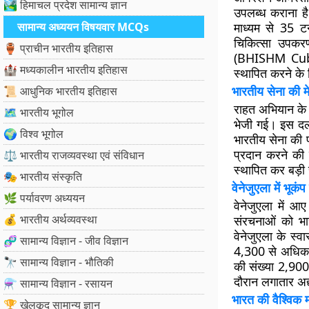
🏞️ हिमाचल प्रदेश सामान्य ज्ञान
उपलब्ध कराना ह
सामान्य अध्ययन विषयवार MCQs
माध्यम से 35 ट
चिकित्सा उपकर
🏺 प्राचीन भारतीय इतिहास
(BHISHM Cu
🏰 मध्यकालीन भारतीय इतिहास
स्थापित करने के
भारतीय सेना की 
📜 आधुनिक भारतीय इतिहास
राहत अभियान के
🗺️ भारतीय भूगोल
भेजी गई। इस दल म
🌍 विश्व भूगोल
भारतीय सेना की
प्रदान करने की 
⚖️ भारतीय राजव्यवस्था एवं संविधान
स्थापित कर बड़ी स
🎭 भारतीय संस्कृति
वेनेजुएला में भूकं
🌿 पर्यावरण अध्ययन
वेनेजुएला में आ
💰 भारतीय अर्थव्यवस्था
संरचनाओं को भा
वेनेजुएला के स्वास
🧬 सामान्य विज्ञान - जीव विज्ञान
4,300 से अधिक ह
🔭 सामान्य विज्ञान - भौतिकी
की संख्या 2,900 
दौरान लगातार अद
⚗️ सामान्य विज्ञान - रसायन
भारत की वैश्विक 
🏆 खेलकूद सामान्य ज्ञान