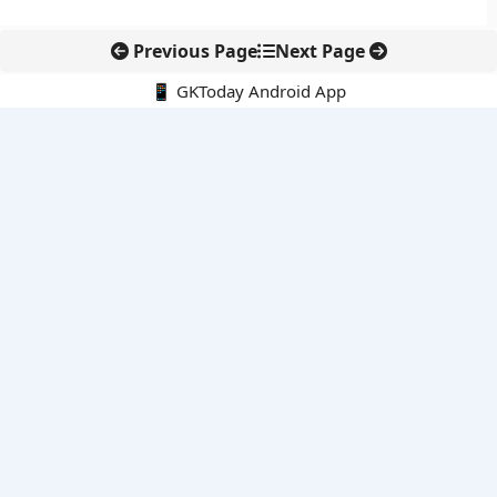
Previous Page
Next Page
📱 GKToday Android App
🔍
नवीनतम पोस्ट्स
कोलंबिया में नई राजनीतिक दिशा, अबेलार्दो दे ला एस्प्रिएला ने संभाली कमान
सीमावर्ती इलाकों में नवीकरणीय परियोजनाओं पर नई सुरक्षा सख्ती
आईआईटी दिल्ली में एआई-संचालित सुपरकंप्यूटिंग सुविधा से शोध को नई गति
बेंगलुरु HAL एयरपोर्ट पर हेलीकॉप्टर लैंडिंग में सैटेलाइट-आधारित नई छलांग
भारत के निजी अंतरिक्ष क्षेत्र में 800 kN इंजन से नई छलांग