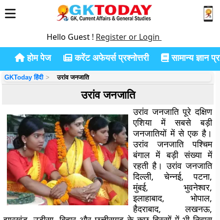
Hello Guest !
Register or Login
होम पेज
करेंट अफेयर्स प्रश्नोत्तरी
सामान्य ज्ञान प्रश
GKToday हिंदी
उरांव जनजाति
उरांव जनजाति
उरांव जनजाति पूरे दक्षिण
एशिया में सबसे बड़ी
जनजातियों में से एक है।
उरांव जनजाति पश्चिम
बंगाल में बड़ी संख्या में
रहती है। उरांव जनजाति
दिल्ली, चेन्नई, पटना,
मुंबई, भुवनेश्वर,
इलाहाबाद, भोपाल,
हैदराबाद, लखनऊ,
झारखंड, उड़ीसा, बिहार और छत्तीसगढ़ के कुछ हिस्सों में भी निवास