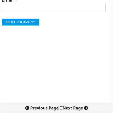
Email
*
Previous Page
Next Page