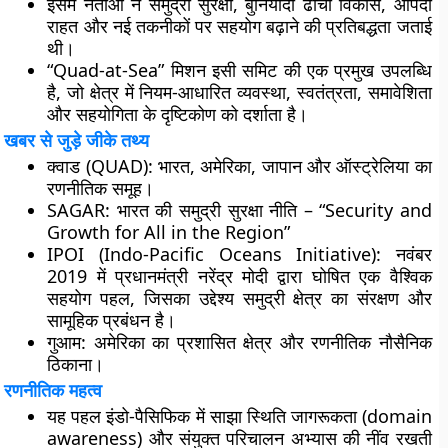
इसमें नेताओं ने
समुद्री सुरक्षा, बुनियादी ढांचा विकास, आपदा
राहत और नई तकनीकों
पर सहयोग बढ़ाने की प्रतिबद्धता जताई
थी।
“Quad-at-Sea” मिशन इसी समिट की एक प्रमुख उपलब्धि
है, जो क्षेत्र में
नियम-आधारित व्यवस्था, स्वतंत्रता, समावेशिता
और सहयोगिता
के दृष्टिकोण को दर्शाता है।
खबर से जुड़े जीके तथ्य
क्वाड (QUAD):
भारत, अमेरिका, जापान और ऑस्ट्रेलिया का
रणनीतिक समूह।
SAGAR:
भारत की समुद्री सुरक्षा नीति – “Security and
Growth for All in the Region”
IPOI (Indo-Pacific Oceans Initiative):
नवंबर
2019 में प्रधानमंत्री नरेंद्र मोदी द्वारा घोषित एक वैश्विक
सहयोग पहल, जिसका उद्देश्य समुद्री क्षेत्र का संरक्षण और
सामूहिक प्रबंधन है।
गुआम:
अमेरिका का प्रशासित क्षेत्र और रणनीतिक नौसैनिक
ठिकाना।
रणनीतिक महत्व
यह पहल इंडो-पैसिफिक में
साझा स्थिति जागरूकता (domain
awareness)
और
संयुक्त परिचालन अभ्यास
की नींव रखती