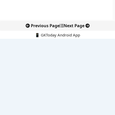
Previous Page
Next Page
📱 GKToday Android App
🔍
नवीनतम पोस्ट्स
आईआईटी दिल्ली में एआई-संचालित सुपरकंप्यूटिंग सुविधा से शोध को नई गति
बेंगलुरु HAL एयरपोर्ट पर हेलीकॉप्टर लैंडिंग में सैटेलाइट-आधारित नई छलांग
भारत के निजी अंतरिक्ष क्षेत्र में 800 kN इंजन से नई छलांग
आशीष यादव ने भारत को अंडर-20 जेवलिन में ऐतिहासिक रजत दिलाया
कर्नाटक में GCC निवेश बढ़ाने की बड़ी पहल