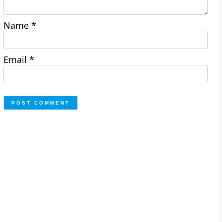
Name
*
Email
*