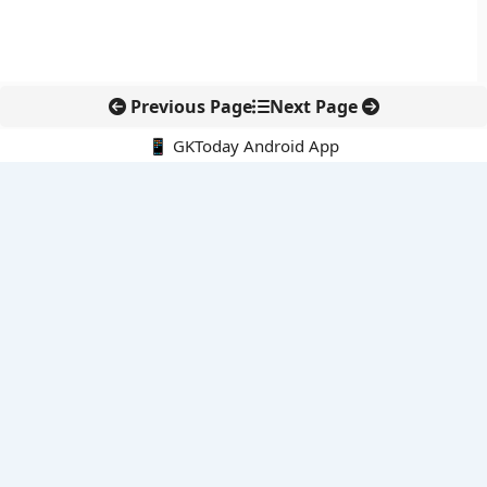
Previous Page
Next Page
📱 GKToday Android App
🔍
नवीनतम पोस्ट्स
ऑनलाइन अवैध सामग्री हटाने की समय-सीमा 3 घंटे हुई
तमिलनाडु की ‘वेत्री वानमगल’ योजना से महिला किसानों को ड्रोन तकनीक
का सहारा
लोकसभा से कर कानून संशोधन विधेयक पारित, डिजिटल भुगतान और
इलेक्ट्रॉनिक्स निवेश को राहत
आईआईटी बॉम्बे के प्रो. कार्तिकेयन लंका को NASI युवा वैज्ञानिक सम्मान
तेलंगाना में नए राशन कार्ड वितरण से बढ़ेगी खाद्य सुरक्षा पहुंच