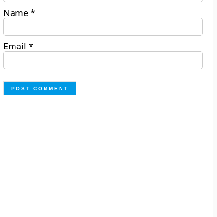
Name
*
Email
*