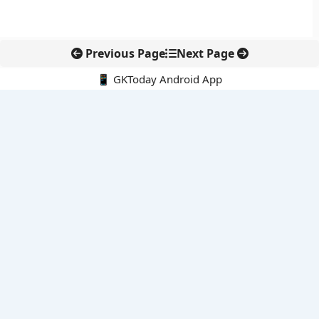
Previous Page
Next Page
📱 GKToday Android App
🔍
नवीनतम पोस्ट्स
कोलंबिया में नई राजनीतिक दिशा, अबेलार्दो दे ला एस्प्रिएला ने संभाली कमान
सीमावर्ती इलाकों में नवीकरणीय परियोजनाओं पर नई सुरक्षा सख्ती
आईआईटी दिल्ली में एआई-संचालित सुपरकंप्यूटिंग सुविधा से शोध को नई गति
बेंगलुरु HAL एयरपोर्ट पर हेलीकॉप्टर लैंडिंग में सैटेलाइट-आधारित नई छलांग
भारत के निजी अंतरिक्ष क्षेत्र में 800 kN इंजन से नई छलांग