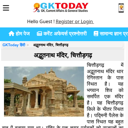
Hello Guest !
Register or Login
होम पेज
करेंट अफेयर्स प्रश्नोत्तरी
सामान्य ज्ञान प्रश
GKToday हिंदी
अद्भुतनाथ मंदिर, चित्तौड़गढ़
अद्भुतनाथ मंदिर, चित्तौड़गढ़
चित्तौड़गढ़ में
अद्भुतनाथ मंदिर थार
रेगिस्तान के पास
स्थित है। यह
भगवान शिव को
समर्पित एक मंदिर
है। यह चित्तौड़गढ़
किले के भीतर स्थित
है। पद्मिनी पैलेस के
पास स्थित यह बहुत
बाद में बनाया गया था। मंदिर के एक तरफ पर्यटकों को राजपूतों का