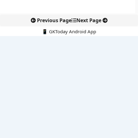
Previous Page
Next Page
📱 GKToday Android App
🔍
नवीनतम पोस्ट्स
कोलंबिया में नई राजनीतिक दिशा, अबेलार्दो दे ला एस्प्रिएला ने संभाली कमान
सीमावर्ती इलाकों में नवीकरणीय परियोजनाओं पर नई सुरक्षा सख्ती
आईआईटी दिल्ली में एआई-संचालित सुपरकंप्यूटिंग सुविधा से शोध को नई गति
बेंगलुरु HAL एयरपोर्ट पर हेलीकॉप्टर लैंडिंग में सैटेलाइट-आधारित नई छलांग
भारत के निजी अंतरिक्ष क्षेत्र में 800 kN इंजन से नई छलांग