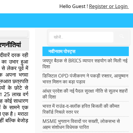
Hello Guest !
Register or Login
🔍
रणनीतियां
नवीनतम पोस्ट्स
दीवारें दरक रही
जयपुर बैठक से BRICS व्यापार सहयोग को मिली नई
त का उभार हुआ
दिशा
 लेकर पूर्व में
तक अपना भगवा
डिजिटल OPD पंजीकरण ने पकड़ी रफ्तार, आयुष्मान
ुरुआत छत्रपति
भारत मिशन का बड़ा पड़ाव
यों के छोटे से
आंध्र प्रदेश की नई पैदल सुरक्षा नीति से सुलभ शहरों
ग 25 लाख वर्ग
की दिशा
यह कोई साधारण
भारत में राउंड-द-क्लॉक हरित बिजली की कीमत
ं के सामने एक
रिकॉर्ड निचले स्तर पर
से एक है। मराठा
ं बल्कि बेजोड़
MSME भुगतान विवादों पर सख्ती, लोकसभा से
अहम संशोधन विधेयक पारित