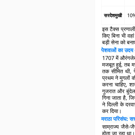
सरदेशमुखी
10
इस टैक्स प्रणाल
किए बिना भी वहा
बड़ी सेना को बन
पेशवाओं का उदय
1707 में औरंगजेब
मजबूत हुई, तब म
तक सीमित थी, प
प्रथम ने मुगलों क
करना चाहिए, शा
गुजरात और बुंदे
गिना जाता है, जि
ने दिल्ली के द
कर दिया।
मराठा परिसंघ: सत्
साम्राज्य जैसे-ज
होता जा रहा था