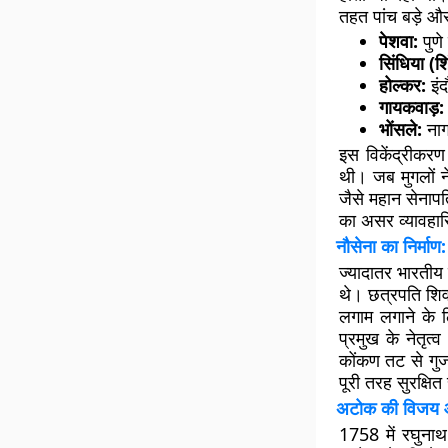
तहत पांच बड़े और
पेशवा:
पुणे
सिंधिया (शिं
होल्कर:
इंद
गायकवाड़:
भोंसले:
नाग
इस विकेंद्रीकर
थी। जब मुगलों न
जैसे महान सेनापति
का असर व्यावहारि
नौसेना का निर्मा
ज्यादातर भारतीय
थे। छत्रपति शिवा
लगाम लगाने के ल
प्रमुख के नेतृत
कोंकण तट से गुज
पूरी तरह सुरक्षि
अटोक की विजय औ
1758 में रघुनाथ 