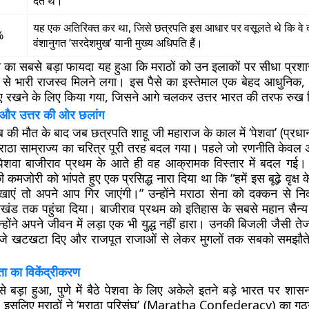
देते थे।
यह एक अतिरिक्त कर था, जिसे छत्रपति इस आधार पर वसूलते थे कि वे 
%
वंशानुगत ‘सरदेशमुख’ यानी मुख्य अधिपति हैं।
ी का सबसे बड़ा फायदा यह हुआ कि मराठों को उन इलाकों पर सीधा प्रश
ं से भारी राजस्व मिलने लगा। इस पैसे का इस्तेमाल एक बेहद आधुनि
ाए रखने के लिए किया गया, जिसने आगे चलकर उत्तर भारत की तरफ रुख
 और उत्तर की ओर छलांग
 की मौत के बाद जब छत्रपति शाहू जी महाराज के काल में ‘पेशवा’ (प्रधानम
राठा साम्राज्य का चरित्र पूरी तरह बदल गया। पहले जो रणनीति केवल अ
ेशवा बाजीराव प्रथम के आते ही वह आक्रामक विस्तार में बदल गई। 
ी कमजोरी को भांपते हुए एक प्रसिद्ध नारा दिया था कि “हमें इस बूढ़े वृक्ष 
खाएं तो अपने आप गिर जाएंगी।” उन्होंने मराठा सेना को दक्कन से न
लखंड तक पहुंचा दिया। बाजीराव प्रथम को इतिहास के सबसे महान सैन्य र
न्होंने अपने जीवन में लड़ा एक भी युद्ध नहीं हारा। उनकी बिजली जैसी ते
रवाजे खटखटा दिए और राजपूत राजाओं से लेकर मुगलों तक सबको समझौते
ता का विकेंद्रीकरण
ैसे बड़ा हुआ, पुणे में बैठे पेशवा के लिए अकेले इतने बड़े भारत पर 
। इसलिए मराठों ने ‘मराठा परिसंघ’ (Maratha Confederacy) का ग