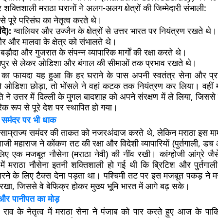
 शक्तिशाली मराठा घरानों ने अलग-अलग क्षेत्रों की जिम्मेदारी संभाली:
 से पूरे परिसंघ का नेतृत्व करते थे।
दे):
ग्वालियर और उज्जैन के क्षेत्रों से उत्तर भारत पर नियंत्रण रखते थे।
ौर और मालवा के क्षेत्र को संभालते थे।
बड़ौदा और गुजरात के संपन्न व्यापारिक मार्गों की रक्षा करते थे।
पुर से लेकर ओडिशा और बंगाल की सीमाओं तक प्रभाव रखते थे।
ण का फायदा यह हुआ कि हर घराने के पास अपनी स्वतंत्र सेना और प्र
े ओडिशा छोड़ा, तो भोंसले ने वहां कटक तक नियंत्रण कर लिया। वहीं 
 ने उत्तर में दिल्ली के मुगल बादशाह को अपने संरक्षण में ले लिया, जिससे
क रूप से पूरे देश पर स्थापित हो गया।
ण: समंदर पर भी धाक
 साम्राज्य समंदर की ताकत को नजरअंदाज करते थे, लेकिन मराठा इस मामल
जी महाराज ने कोंकण तट की रक्षा और विदेशी व्यापारियों (पुर्तगाली, डच
िए एक मजबूत नौसेना (मराठा नेवी) की नींव रखी। कांग्होजी आंग्रे जै
्व में मराठा नौसेना इतनी शक्तिशाली हो गई थी कि ब्रिटिश और पुर्तगाल
रने के लिए टैक्स देना पड़ता था। पश्चिमी तट पर इस मजबूत पकड़ ने मरा
त रखा, जिससे वे बेफिक्र होकर मुख्य भूमि भारत में आगे बढ़ सके।
र पानीपत का मोड़
राव के नेतृत्व में मराठा सेना ने पंजाब को पार करते हुए आज के पाकि