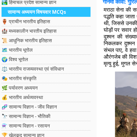
गनिमी कावा: गुरि
🏞️ हिमाचल प्रदेश सामान्य ज्ञान
मराठा सेना की सब
सामान्य अध्ययन विषयवार MCQs
पद्धति कहा जाता
🏺 प्राचीन भारतीय इतिहास
थी, जिससे उनकी 
घोड़ों पर सवार ह
🏰 मध्यकालीन भारतीय इतिहास
दुश्मन की संख्
📜 आधुनिक भारतीय इतिहास
निकलकर दुश्मन क
संभल पाए, वे हव
🗺️ भारतीय भूगोल
औरंगजेब की विश
🌍 विश्व भूगोल
मृत्यु हुई, मुगल
⚖️ भारतीय राजव्यवस्था एवं संविधान
🎭 भारतीय संस्कृति
🌿 पर्यावरण अध्ययन
💰 भारतीय अर्थव्यवस्था
🧬 सामान्य विज्ञान - जीव विज्ञान
🔭 सामान्य विज्ञान - भौतिकी
⚗️ सामान्य विज्ञान - रसायन
🏆 खेलकूद सामान्य ज्ञान