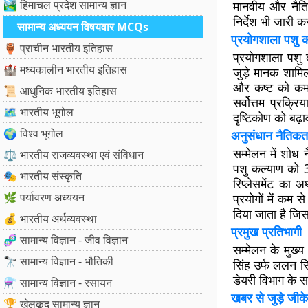
🏞️ हिमाचल प्रदेश सामान्य ज्ञान
मानवीय और नैति
निर्देश भी जारी क
सामान्य अध्ययन विषयवार MCQs
प्रयोगशाला पशु क
🏺 प्राचीन भारतीय इतिहास
प्रयोगशाला पशु 
🏰 मध्यकालीन भारतीय इतिहास
जुड़े मानक शामिल
और कष्ट को कम क
📜 आधुनिक भारतीय इतिहास
सर्वोत्तम प्रक्
🗺️ भारतीय भूगोल
दृष्टिकोण को बढ़
🌍 विश्व भूगोल
अनुसंधान नैतिकत
सम्मेलन में शोध 
⚖️ भारतीय राजव्यवस्था एवं संविधान
पशु कल्याण को 3आ
🎭 भारतीय संस्कृति
रिप्लेसमेंट का 
🌿 पर्यावरण अध्ययन
प्रयोगों में कम
दिया जाता है जि
💰 भारतीय अर्थव्यवस्था
प्रमुख प्रतिभागी
🧬 सामान्य विज्ञान - जीव विज्ञान
सम्मेलन के मुख्य
🔭 सामान्य विज्ञान - भौतिकी
सिंह उर्फ ललन सि
डेयरी विभाग के स
⚗️ सामान्य विज्ञान - रसायन
खबर से जुड़े जीके
🏆 खेलकूद सामान्य ज्ञान