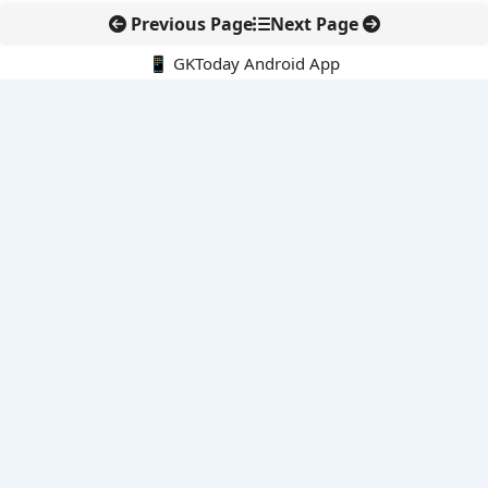
Previous Page
Next Page
📱 GKToday Android App
🔍
नवीनतम पोस्ट्स
स्कूल शिक्षा गुणवत्ता में पंजाब की छलांग, नीतिगत सुधारों का असर दिखा
रेल फ्रेट में बड़ा बदलाव: कंटेनर ट्रेन ऑपरेटरों के लिए एकल अखिल भारतीय
लाइसेंस
गगनयान ने मानव अंतरिक्ष उड़ान की तैयारी में अहम पड़ाव पार किया
वायनाड में लगेगा एक्स-बैंड डॉप्लर रडार, बारिश और भूस्खलन निगरानी होगी
मजबूत
कर्नाटक का एआई-आधारित डिजिटल फसल सर्वे कृषि डेटा में नई छलांग