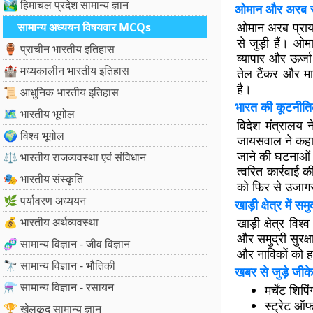
🏞️ हिमाचल प्रदेश सामान्य ज्ञान
ओमान और अरब स
ओमान अरब प्रायद
सामान्य अध्ययन विषयवार MCQs
से जुड़ी हैं। ओम
🏺 प्राचीन भारतीय इतिहास
व्यापार और ऊर्जा 
🏰 मध्यकालीन भारतीय इतिहास
तेल टैंकर और माल
है।
📜 आधुनिक भारतीय इतिहास
भारत की कूटनीति
🗺️ भारतीय भूगोल
विदेश मंत्रालय 
🌍 विश्व भूगोल
जायसवाल ने कहा 
जाने की घटनाओं क
⚖️ भारतीय राजव्यवस्था एवं संविधान
त्वरित कार्रवाई
🎭 भारतीय संस्कृति
को फिर से उजाग
🌿 पर्यावरण अध्ययन
खाड़ी क्षेत्र में समुद
💰 भारतीय अर्थव्यवस्था
खाड़ी क्षेत्र विश
और समुद्री सुरक्षा 
🧬 सामान्य विज्ञान - जीव विज्ञान
और नाविकों को ह
🔭 सामान्य विज्ञान - भौतिकी
खबर से जुड़े जीके
⚗️ सामान्य विज्ञान - रसायन
मर्चेंट शि
स्ट्रेट ऑ
🏆 खेलकूद सामान्य ज्ञान