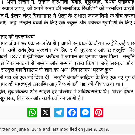
है। अपने लेखन में, उन्होंने शुरुआती विवाह, बहुविवाह, विधवा पुनर्वि
े में सवाल उठाए, जो अपने समय की सामाजिक स्थितियों को प्रभावित करती 
 में, ईश्वर चंद्र विद्यासागर ने क्षेत्र के संथाल जनजातियों के बीच क
बिताए, जहां उन्होंने बच्चों के लिए एक स्कूल और वयस्क ग्रामीणों के लि
ासागर की उपलब्धियां
ासागर जीवन भर एक उपलब्धि थे। अपने स्नातक के दौरान उन्होंने कई शास्त्रो
उन्हें सर्वश्रेष्ठ प्रदर्शन के लिए सभी पुरस्कार और छात्रवृत्ति मि
वरी 1877 में इंपीरियल असेंबल में सम्मान का प्रमाण पत्र मिला। उन्हो
्ञानिक संगठनों से सम्मान और सम्मान प्राप्त किया। उन्हें संस्कृत और दर्
संस्कृत महाविद्यालय से ज्ञान का अर्थ “विद्यासागर” प्राप्त हुआ।
गाली गद्य को एक नई दिशा दी। उन्होंने बंगाली साहित्य के लिए एक नए यु
यासागर की महत्वपूर्ण उपलब्धि आधुनिक बंगाली गद्य की नींव रखना था।
द्धांत, दृढ़ संकल्प और साहस हर विस्तार में अविश्वसनीय थे। भारत ईश्वर च
सुधारक, विचारक और कार्यकर्ता का ऋणी है।
WhatsApp
X
Telegram
Facebook
Messenger
Pinterest
ritten on
June 9, 2019
and last modified on
June 9, 2019
.