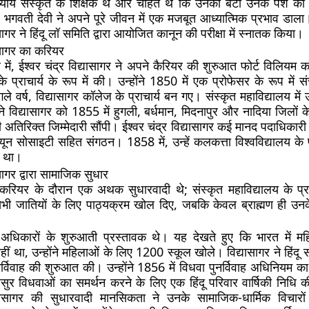
ध्याय संस्कृत के शिक्षक थे और चाहते थे कि उनका बेटा उनके पेशे 
ँ, भगवती देवी ने अपने पूरे जीवन में एक मजबूत आध्यात्मिक प्रभाव डाला।
ासागर ने हिंदू लॉ समिति द्वारा आयोजित कानून की परीक्षा में स्नातक किया।
यासागर का करियर
में, ईश्वर चंद्र विद्यासागर ने अपने कैरियर की शुरुआत फोर्ट विलियम 
प्राचार्य के रूप में की। उन्होंने 1850 में एक प्रोफेसर के रूप में सं
े वर्ष, विद्यासागर कॉलेज के प्राचार्य बन गए। संस्कृत महाविद्यालय में
 विद्यासागर को 1855 में हुगली, बर्धमान, मिदनापुर और नादिया जिलों के
ी अतिरिक्त जिम्मेदारी सौंपी। ईश्वर चंद्र विद्यासागर कई मानद पदाधिकार
ून सोसाइटी सहित संगठन। 1858 में, उन्हें कलकत्ता विश्वविद्यालय के प
ा था।
ासागर द्वारा सामाजिक सुधार
 करियर के दौरान एक अथक सुधारवादी थे; संस्कृत महाविद्यालय के प्रा
ी सभी जातियों के लिए पाठ्यक्रम खोल दिए, जबकि केवल ब्राह्मण ही उनक
अधिकारों के शुरुआती प्रस्तावक थे। यह देखते हुए कि भारत में म
ीं था, उन्होंने महिलाओं के लिए 1200 स्कूल खोले। विद्यासागर ने हिंदू
र्विवाह की शुरुआत की। उन्होंने 1856 में विधवा पुनर्विवाह अधिनियम का
 विधवाओं का समर्थन करने के लिए एक हिंदू परिवार वार्षिकी निधि 
द्यासागर की सुधारवादी मानसिकता ने उनके सामाजिक-धार्मिक विचारों