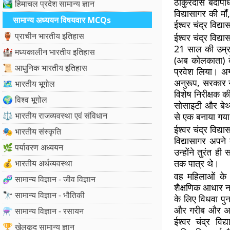
ठाकुरदास बंदोपा
🏞️ हिमाचल प्रदेश सामान्य ज्ञान
विद्यासागर की मा
सामान्य अध्ययन विषयवार MCQs
ईश्वर चंद्र विद्य
🏺 प्राचीन भारतीय इतिहास
ईश्वर चंद्र विद्
21 साल की उम्र 
🏰 मध्यकालीन भारतीय इतिहास
(अब कोलकाता) के 
📜 आधुनिक भारतीय इतिहास
प्रवेश लिया। अगल
अनुरूप, सरकार ने
🗺️ भारतीय भूगोल
विशेष निरीक्षक क
🌍 विश्व भूगोल
सोसाइटी और बेथ्य
⚖️ भारतीय राजव्यवस्था एवं संविधान
से एक बनाया गय
ईश्वर चंद्र विद्य
🎭 भारतीय संस्कृति
विद्यासागर अपने
🌿 पर्यावरण अध्ययन
उन्होंने तुरंत ह
तक पात्र थे।
💰 भारतीय अर्थव्यवस्था
वह महिलाओं के 
🧬 सामान्य विज्ञान - जीव विज्ञान
शैक्षणिक आधार नह
🔭 सामान्य विज्ञान - भौतिकी
के लिए विधवा पुन
और गरीब और असुर
⚗️ सामान्य विज्ञान - रसायन
ईश्वर चंद्र वि
🏆 खेलकूद सामान्य ज्ञान