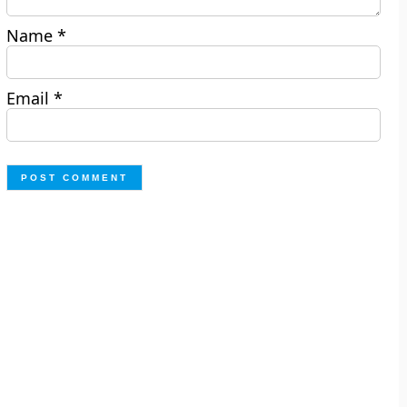
Name
*
Email
*