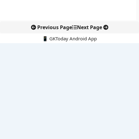
Previous Page
Next Page
📱 GKToday Android App
🔍
नवीनतम पोस्ट्स
सीमावर्ती इलाकों में नवीकरणीय परियोजनाओं पर नई सुरक्षा सख्ती
आईआईटी दिल्ली में एआई-संचालित सुपरकंप्यूटिंग सुविधा से शोध को नई गति
बेंगलुरु HAL एयरपोर्ट पर हेलीकॉप्टर लैंडिंग में सैटेलाइट-आधारित नई छलांग
भारत के निजी अंतरिक्ष क्षेत्र में 800 kN इंजन से नई छलांग
आशीष यादव ने भारत को अंडर-20 जेवलिन में ऐतिहासिक रजत दिलाया