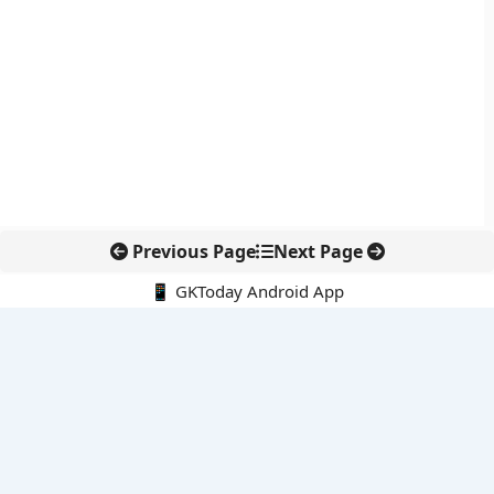
Previous Page
Next Page
📱 GKToday Android App
🔍
नवीनतम पोस्ट्स
कोलंबिया में नई राजनीतिक दिशा, अबेलार्दो दे ला एस्प्रिएला ने संभाली कमान
सीमावर्ती इलाकों में नवीकरणीय परियोजनाओं पर नई सुरक्षा सख्ती
आईआईटी दिल्ली में एआई-संचालित सुपरकंप्यूटिंग सुविधा से शोध को नई गति