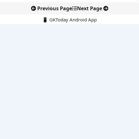
Previous Page
Next Page
📱 GKToday Android App
🔍
नवीनतम पोस्ट्स
स्कूल शिक्षा गुणवत्ता में पंजाब की छलांग, नीतिगत सुधारों का असर दिखा
रेल फ्रेट में बड़ा बदलाव: कंटेनर ट्रेन ऑपरेटरों के लिए एकल अखिल भारतीय
लाइसेंस
गगनयान ने मानव अंतरिक्ष उड़ान की तैयारी में अहम पड़ाव पार किया
वायनाड में लगेगा एक्स-बैंड डॉप्लर रडार, बारिश और भूस्खलन निगरानी होगी
मजबूत
कर्नाटक का एआई-आधारित डिजिटल फसल सर्वे कृषि डेटा में नई छलांग