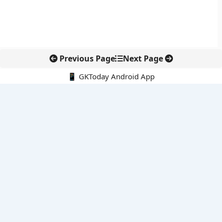
Previous Page
Next Page
📱 GKToday Android App
🔍
नवीनतम पोस्ट्स
स्कूल शिक्षा गुणवत्ता में पंजाब की छलांग, नीतिगत सुधारों का असर दिखा
रेल फ्रेट में बड़ा बदलाव: कंटेनर ट्रेन ऑपरेटरों के लिए एकल अखिल भारतीय
लाइसेंस
गगनयान ने मानव अंतरिक्ष उड़ान की तैयारी में अहम पड़ाव पार किया
वायनाड में लगेगा एक्स-बैंड डॉप्लर रडार, बारिश और भूस्खलन निगरानी होगी
मजबूत
कर्नाटक का एआई-आधारित डिजिटल फसल सर्वे कृषि डेटा में नई छलांग