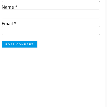
Name
*
Email
*