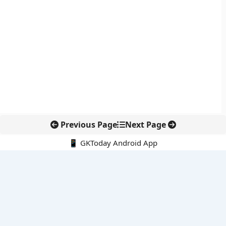
Previous Page
Next Page
📱 GKToday Android App
🔍
नवीनतम पोस्ट्स
कोलंबिया में नई राजनीतिक दिशा, अबेलार्दो दे ला एस्प्रिएला ने संभाली कमान
सीमावर्ती इलाकों में नवीकरणीय परियोजनाओं पर नई सुरक्षा सख्ती