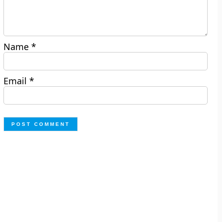
Name
*
Email
*