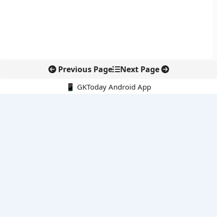
Previous Page
Next Page
📱 GKToday Android App
🔍
नवीनतम पोस्ट्स
DGFT ने EODC प्रक्रिया को बनाया पेपरलेस, निर्यातकों को राहत
केरल का नाम बदलकर ‘केरलम’ करने की पहल संसद तक पहुंची
इंडोनेशिया के माउंट ब्रोमो में जंगल की आग से पर्यटन और पर्यावरण पर संकट
जिनेवा में भारत की सांस्कृतिक कूटनीति का नया प्रतीक
तमिलनाडु में सरकारी आयोजनों की शुरुआत अब ‘तमिल ताई वाज़्थु’ से