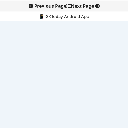
Previous Page
Next Page
📱 GKToday Android App
🔍
नवीनतम पोस्ट्स
स्कूल शिक्षा गुणवत्ता में पंजाब की छलांग, नीतिगत सुधारों का असर दिखा
रेल फ्रेट में बड़ा बदलाव: कंटेनर ट्रेन ऑपरेटरों के लिए एकल अखिल भारतीय
लाइसेंस
गगनयान ने मानव अंतरिक्ष उड़ान की तैयारी में अहम पड़ाव पार किया
वायनाड में लगेगा एक्स-बैंड डॉप्लर रडार, बारिश और भूस्खलन निगरानी होगी
मजबूत
कर्नाटक का एआई-आधारित डिजिटल फसल सर्वे कृषि डेटा में नई छलांग