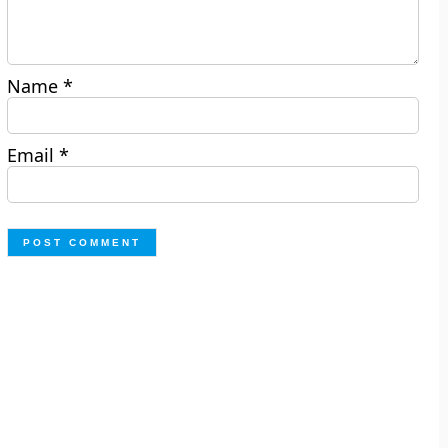
Name
*
Email
*