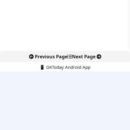
Previous Page
Next Page
📱 GKToday Android App
🔍
नवीनतम पोस्ट्स
तमिलनाडु की ‘वेत्री वानमगल’ योजना से महिला किसानों को ड्रोन तकनीक
का सहारा
लोकसभा से कर कानून संशोधन विधेयक पारित, डिजिटल भुगतान और
इलेक्ट्रॉनिक्स निवेश को राहत