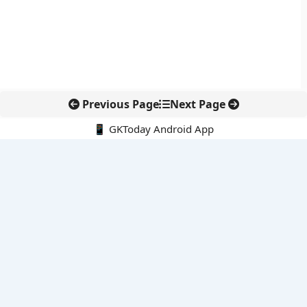
Previous Page
Next Page
📱 GKToday Android App
🔍
नवीनतम पोस्ट्स
स्कूल शिक्षा गुणवत्ता में पंजाब की छलांग, नीतिगत सुधारों का असर दिखा
रेल फ्रेट में बड़ा बदलाव: कंटेनर ट्रेन ऑपरेटरों के लिए एकल अखिल भारतीय
लाइसेंस
गगनयान ने मानव अंतरिक्ष उड़ान की तैयारी में अहम पड़ाव पार किया
वायनाड में लगेगा एक्स-बैंड डॉप्लर रडार, बारिश और भूस्खलन निगरानी होगी
मजबूत