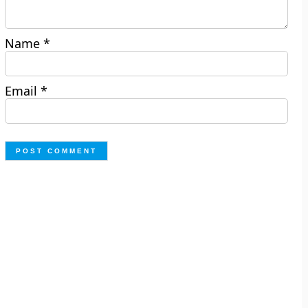
Name
*
Email
*