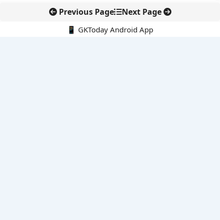
Previous Page
Next Page
📱 GKToday Android App
🔍
नवीनतम पोस्ट्स
स्कूल शिक्षा गुणवत्ता में पंजाब की छलांग, नीतिगत सुधारों का असर दिखा
रेल फ्रेट में बड़ा बदलाव: कंटेनर ट्रेन ऑपरेटरों के लिए एकल अखिल भारतीय
लाइसेंस
गगनयान ने मानव अंतरिक्ष उड़ान की तैयारी में अहम पड़ाव पार किया
वायनाड में लगेगा एक्स-बैंड डॉप्लर रडार, बारिश और भूस्खलन निगरानी होगी
मजबूत
कर्नाटक का एआई-आधारित डिजिटल फसल सर्वे कृषि डेटा में नई छलांग