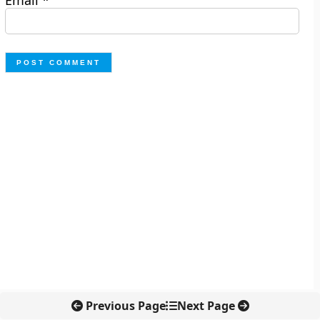
Email
*
Previous Page
Next Page