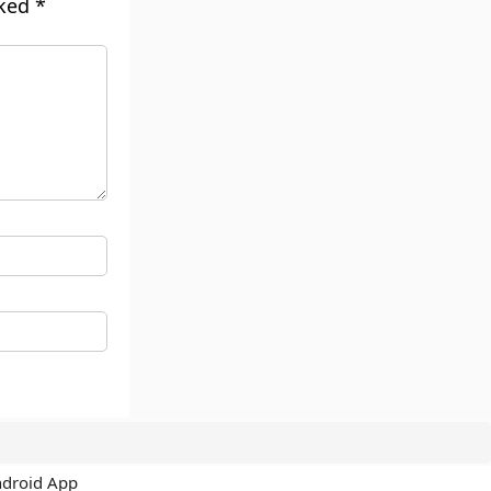
rked
*
ndroid App