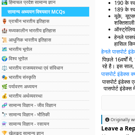
🏞️ हिमाचल प्रदेश सामान्य ज्ञान
190 के स्क
189 के स्क
सामान्य अध्ययन विषयवार MCQs
यूके, यूएस
🏺 प्राचीन भारतीय इतिहास
शक्तिशाली
ऑस्ट्रेलिय
🏰 मध्यकालीन भारतीय इतिहास
हेनले पासपो
📜 आधुनिक भारतीय इतिहास
हासिल कि
🗺️ भारतीय भूगोल
हेनले पासपोर्ट इंडे
🌍 विश्व भूगोल
पिछले 16वर्षों में
रहे है। इस साल,
⚖️ भारतीय राजव्यवस्था एवं संविधान
पासपोर्ट इंडेक्स क्
🎭 भारतीय संस्कृति
पासपोर्ट इंडेक्स
🌿 पर्यावरण अध्ययन
पासपोर्ट इंडेक्स
💰 भारतीय अर्थव्यवस्था
🧬 सामान्य विज्ञान - जीव विज्ञान
🔭 सामान्य विज्ञान - भौतिकी
Originally w
⚗️ सामान्य विज्ञान - रसायन
Leave a Rep
🏆 खेलकूद सामान्य ज्ञान