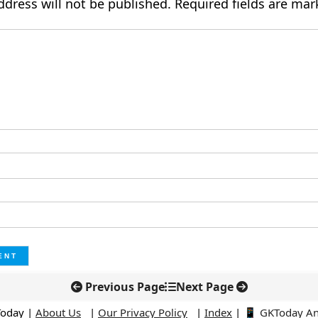
ddress will not be published.
Required fields are ma
Previous Page
Next Page
Today |
About Us
|
Our Privacy Policy
|
Index
|
📱 GKToday A