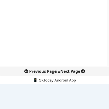
Previous Page
Next Page
📱 GKToday Android App
🔍
नवीनतम पोस्ट्स
114 राफेल प्रस्ताव से वायुसेना की ताकत बढ़ाने की तैयारी