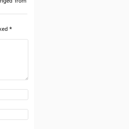
anged from
rked
*