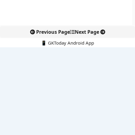
Previous Page
Next Page
📱 GKToday Android App
🔍
नवीनतम पोस्ट्स
स्कूल शिक्षा गुणवत्ता में पंजाब की छलांग, नीतिगत सुधारों का असर दिखा
रेल फ्रेट में बड़ा बदलाव: कंटेनर ट्रेन ऑपरेटरों के लिए एकल अखिल भारतीय
लाइसेंस
गगनयान ने मानव अंतरिक्ष उड़ान की तैयारी में अहम पड़ाव पार किया
वायनाड में लगेगा एक्स-बैंड डॉप्लर रडार, बारिश और भूस्खलन निगरानी होगी
मजबूत
कर्नाटक का एआई-आधारित डिजिटल फसल सर्वे कृषि डेटा में नई छलांग