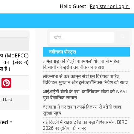
Hello Guest !
Register or Login
🔍
नवीनतम पोस्ट्स
रालय (MoEFCC)
तमिलनाडु की ‘वेत्री वानमगल’ योजना से महिला
िए
वन (संरक्षण)
किसानों को ड्रोन तकनीक का सहारा
या है।
लोकसभा से कर कानून संशोधन विधेयक पारित,
ook
Messenger
Pinterest
डिजिटल भुगतान और इलेक्ट्रॉनिक्स निवेश को राहत
आईआईटी बॉम्बे के प्रो. कार्तिकेयन लंका को NASI
युवा वैज्ञानिक सम्मान
d last
तेलंगाना में नए राशन कार्ड वितरण से बढ़ेगी खाद्य
सुरक्षा पहुंच
rked
*
नई दिल्ली में राइस ट्रेड का बड़ा वैश्विक मंच, BIRC
2026 पर दुनिया की नजर