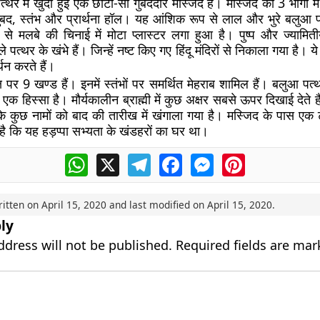
र में खुदी हुई एक छोटी-सी गुंबददार मस्जिद है। मस्जिद को 3 भागों म
 गुंबद, स्तंभ और प्रार्थना हॉल। यह आंशिक रूप से लाल और भुरे बलुआ पत
 मलबे की चिनाई में मोटा प्लास्टर लगा हुआ है। पुष्प और ज्यामित
े पत्थर के खंभे हैं। जिन्हें नष्ट किए गए हिंदू मंदिरों से निकाला गया है। य
थन करते हैं।
कक्ष पर 9 खण्ड हैं। इनमें स्तंभों पर समर्थित मेहराब शामिल हैं। बलुआ पत
क हिस्सा है। मौर्यकालीन ब्राह्मी में कुछ अक्षर सबसे ऊपर दिखाई देते है
ों के कुछ नामों को बाद की तारीख में खंगाला गया है। मस्जिद के पास एक
ा है कि यह हड़प्पा सभ्यता के खंडहरों का घर था।
WhatsApp
X
Telegram
Facebook
Messenger
Pinterest
ritten on
April 15, 2020
and last modified on
April 15, 2020
.
ly
ddress will not be published.
Required fields are ma