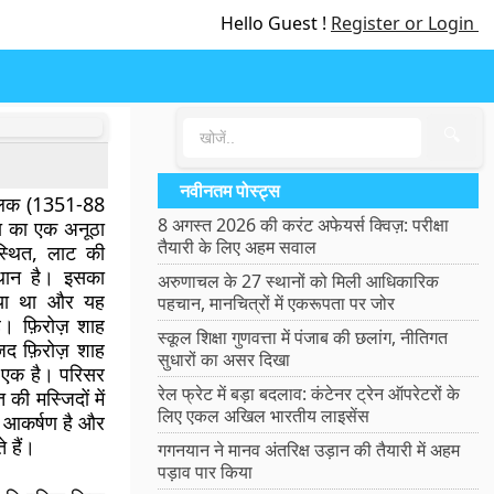
Hello Guest !
Register or Login
🔍
नवीनतम पोस्ट्स
ुगलक (1351-88
8 अगस्त 2026 की करंट अफेयर्स क्विज़: परीक्षा
ला का एक अनूठा
तैयारी के लिए अहम सवाल
 स्थित, लाट की
्थान है। इसका
अरुणाचल के 27 स्थानों को मिली आधिकारिक
 गया था और यह
पहचान, मानचित्रों में एकरूपता पर जोर
। फ़िरोज़ शाह
स्कूल शिक्षा गुणवत्ता में पंजाब की छलांग, नीतिगत
द फ़िरोज़ शाह
सुधारों का असर दिखा
से एक है। परिसर
रेल फ्रेट में बड़ा बदलाव: कंटेनर ट्रेन ऑपरेटरों के
की मस्जिदों में
लिए एकल अखिल भारतीय लाइसेंस
क आकर्षण है और
े हैं।
गगनयान ने मानव अंतरिक्ष उड़ान की तैयारी में अहम
पड़ाव पार किया