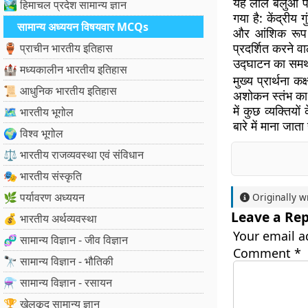
यह लाल बलुआ पत्थ
🏞️ हिमाचल प्रदेश सामान्य ज्ञान
गया है: केंद्रीय
सामान्य अध्ययन विषयवार MCQs
और आंशिक रूप से
प्रदर्शित करने वाल
🏺 प्राचीन भारतीय इतिहास
उद्घाटन का समर्
🏰 मध्यकालीन भारतीय इतिहास
मुख्य प्रार्थना 
📜 आधुनिक भारतीय इतिहास
अशोकन स्तंभ का ए
में कुछ व्यक्तिय
🗺️ भारतीय भूगोल
बारे में माना जात
🌍 विश्व भूगोल
⚖️ भारतीय राजव्यवस्था एवं संविधान
🎭 भारतीय संस्कृति
🌿 पर्यावरण अध्ययन
Originally w
Leave a Rep
💰 भारतीय अर्थव्यवस्था
Your email a
🧬 सामान्य विज्ञान - जीव विज्ञान
Comment
*
🔭 सामान्य विज्ञान - भौतिकी
⚗️ सामान्य विज्ञान - रसायन
🏆 खेलकूद सामान्य ज्ञान