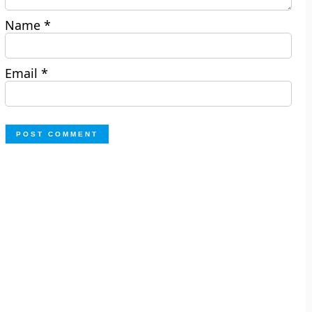
Name
*
Email
*