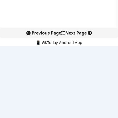
Previous Page
Next Page
📱 GKToday Android App
🔍
नवीनतम पोस्ट्स
ऑनलाइन अवैध सामग्री हटाने की समय-सीमा 3 घंटे हुई
तमिलनाडु की ‘वेत्री वानमगल’ योजना से महिला किसानों को ड्रोन तकनीक
का सहारा
लोकसभा से कर कानून संशोधन विधेयक पारित, डिजिटल भुगतान और
इलेक्ट्रॉनिक्स निवेश को राहत
आईआईटी बॉम्बे के प्रो. कार्तिकेयन लंका को NASI युवा वैज्ञानिक सम्मान
तेलंगाना में नए राशन कार्ड वितरण से बढ़ेगी खाद्य सुरक्षा पहुंच