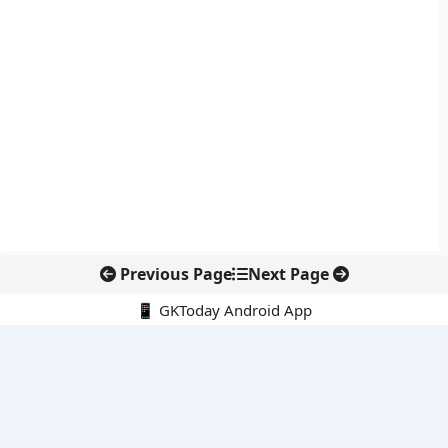
Previous Page
Next Page
📱 GKToday Android App
🔍
नवीनतम पोस्ट्स
स्कूल शिक्षा गुणवत्ता में पंजाब की छलांग, नीतिगत सुधारों का असर दिखा