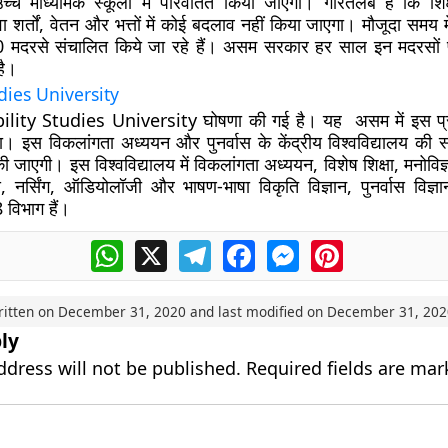
च माध्यमिक स्कूलों में परिवर्तित किया जाएगा। गौरतलब है कि शिक्
वा शर्तों, वेतन और भत्तों में कोई बदलाव नहीं किया जाएगा। मौजूदा समय मे
10 मदरसे संचालित किये जा रहे हैं। असम सरकार हर साल इन मदरसों
है।
dies University
ability Studies University घोषणा की गई है। यह असम में इस प
गा। इस विकलांगता अध्ययन और पुनर्वास के केंद्रीय विश्वविद्यालय की स
की जाएगी। इस विश्वविद्यालय में विकलांगता अध्ययन, विशेष शिक्षा, मनोविज्
स, नर्सिंग, ऑडियोलॉजी और भाषण-भाषा विकृति विज्ञान, पुनर्वास वि
8 विभाग हैं।
WhatsApp
X
Telegram
Facebook
Messenger
Pinterest
ritten on
December 31, 2020
and last modified on
December 31, 202
ly
ddress will not be published.
Required fields are ma