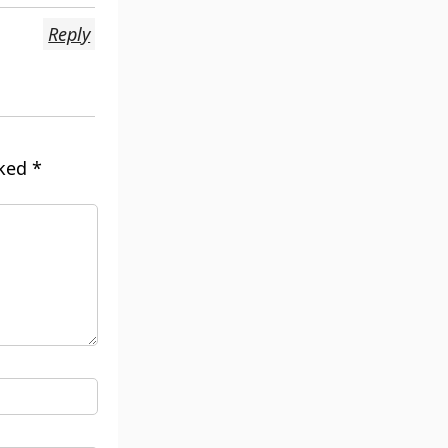
Reply
rked
*