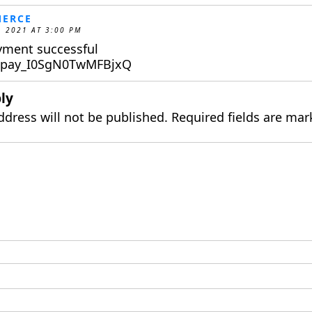
ERCE
, 2021 AT 3:00 PM
yment successful
: pay_I0SgN0TwMFBjxQ
ly
ddress will not be published.
Required fields are ma