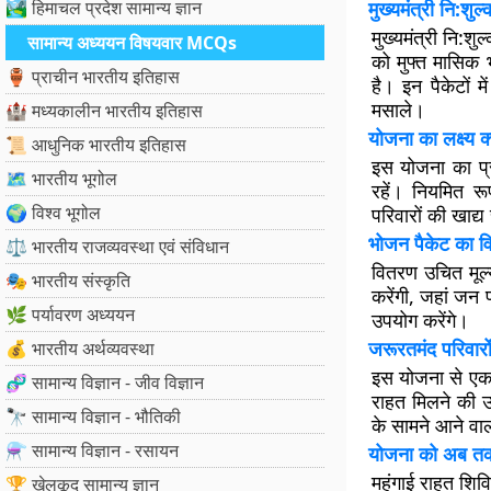
🏞️ हिमाचल प्रदेश सामान्य ज्ञान
मुख्यमंत्री नि:शुल
मुख्यमंत्री नि:शु
सामान्य अध्ययन विषयवार MCQs
को मुफ्त मासिक
🏺 प्राचीन भारतीय इतिहास
है। इन पैकेटों 
मसाले।
🏰 मध्यकालीन भारतीय इतिहास
योजना का लक्ष्य क्
📜 आधुनिक भारतीय इतिहास
इस योजना का प्र
🗺️ भारतीय भूगोल
रहें। नियमित रू
🌍 विश्व भूगोल
परिवारों की खाद्य
भोजन पैकेट का व
⚖️ भारतीय राजव्यवस्था एवं संविधान
वितरण उचित मूल्
🎭 भारतीय संस्कृति
करेंगी, जहां जन 
🌿 पर्यावरण अध्ययन
उपयोग करेंगे।
जरूरतमंद परिवारों
💰 भारतीय अर्थव्यवस्था
इस योजना से एक 
🧬 सामान्य विज्ञान - जीव विज्ञान
राहत मिलने की उम
🔭 सामान्य विज्ञान - भौतिकी
के सामने आने वा
⚗️ सामान्य विज्ञान - रसायन
योजना को अब तक 
महंगाई राहत शिव
🏆 खेलकूद सामान्य ज्ञान