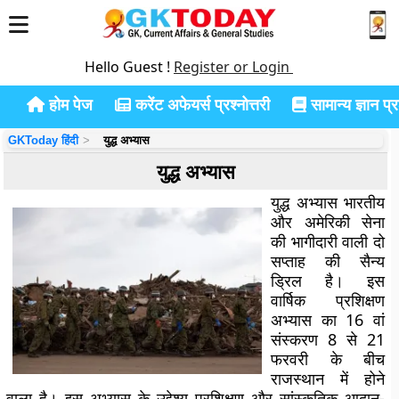
Hello Guest !
Register or Login
होम पेज
करेंट अफेयर्स प्रश्नोत्तरी
सामान्य ज्ञान प्रश
GKToday हिंदी
युद्ध अभ्यास
युद्ध अभ्यास
युद्ध अभ्यास भारतीय
और अमेरिकी सेना
की भागीदारी वाली दो
सप्ताह की सैन्य
ड्रिल है। इस
वार्षिक प्रशिक्षण
अभ्यास का 16 वां
संस्करण 8 से 21
फरवरी के बीच
राजस्थान में होने
वाला है। इस अभ्यास के उद्देश्य प्रशिक्षण और सांस्कृतिक आदान-