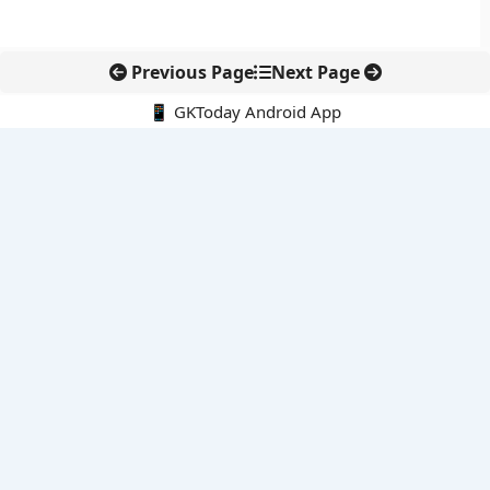
Previous Page
Next Page
📱 GKToday Android App
🔍
नवीनतम पोस्ट्स
कोलंबिया में नई राजनीतिक दिशा, अबेलार्दो दे ला एस्प्रिएला ने संभाली कमान
सीमावर्ती इलाकों में नवीकरणीय परियोजनाओं पर नई सुरक्षा सख्ती
आईआईटी दिल्ली में एआई-संचालित सुपरकंप्यूटिंग सुविधा से शोध को नई गति
बेंगलुरु HAL एयरपोर्ट पर हेलीकॉप्टर लैंडिंग में सैटेलाइट-आधारित नई छलांग
भारत के निजी अंतरिक्ष क्षेत्र में 800 kN इंजन से नई छलांग