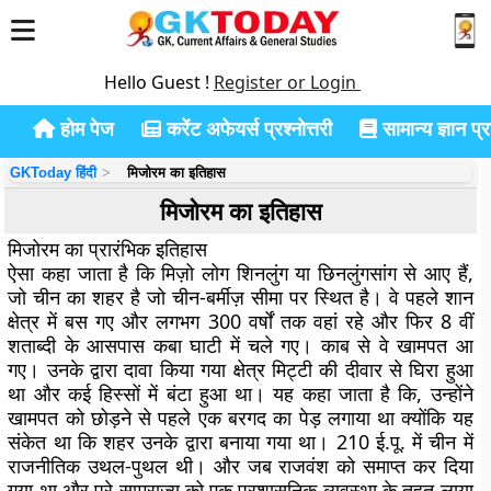
Hello Guest !
Register or Login
होम पेज
करेंट अफेयर्स प्रश्नोत्तरी
सामान्य ज्ञान प्रश
GKToday हिंदी
मिजोरम का इतिहास
मिजोरम का इतिहास
मिजोरम का प्रारंभिक इतिहास
ऐसा कहा जाता है कि मिज़ो लोग शिनलुंग या छिनलुंगसांग से आए हैं,
जो चीन का शहर है जो चीन-बर्मीज़ सीमा पर स्थित है। वे पहले शान
क्षेत्र में बस गए और लगभग 300 वर्षों तक वहां रहे और फिर 8 वीं
शताब्दी के आसपास कबा घाटी में चले गए। काब से वे खामपत आ
गए। उनके द्वारा दावा किया गया क्षेत्र मिट्टी की दीवार से घिरा हुआ
था और कई हिस्सों में बंटा हुआ था। यह कहा जाता है कि, उन्होंने
खामपत को छोड़ने से पहले एक बरगद का पेड़ लगाया था क्योंकि यह
संकेत था कि शहर उनके द्वारा बनाया गया था। 210 ई.पू. में चीन में
राजनीतिक उथल-पुथल थी। और जब राजवंश को समाप्त कर दिया
गया था और पूरे साम्राज्य को एक प्रशासनिक व्यवस्था के तहत लाया