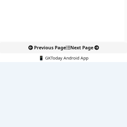
Previous Page
Next Page
📱 GKToday Android App
🔍
नवीनतम पोस्ट्स
ऑनलाइन अवैध सामग्री हटाने की समय-सीमा 3 घंटे हुई
तमिलनाडु की ‘वेत्री वानमगल’ योजना से महिला किसानों को ड्रोन तकनीक
का सहारा
लोकसभा से कर कानून संशोधन विधेयक पारित, डिजिटल भुगतान और
इलेक्ट्रॉनिक्स निवेश को राहत