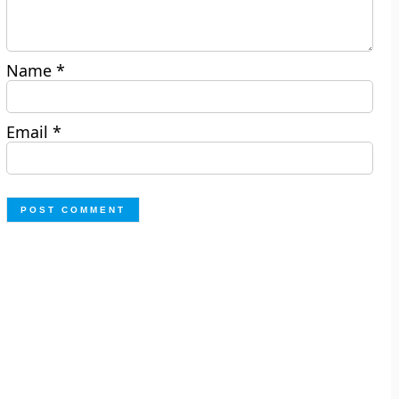
Name
*
Email
*