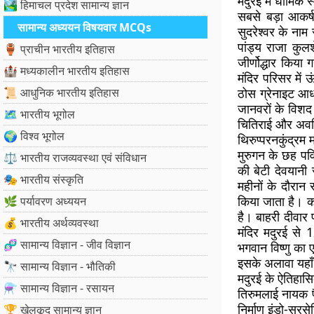
मदुरई में धार्मिक 
🏞️ हिमाचल प्रदेश सामान्य ज्ञान
सबसे बड़ा आकर्षण 
सामान्य अध्ययन विषयवार MCQs
सुदरेश्वर के नाम 
पांड्य राजा कुल
🏺 प्राचीन भारतीय इतिहास
जीर्णोद्धार किय
🏰 मध्यकालीन भारतीय इतिहास
मंदिर परिसर में ऊं
📜 आधुनिक भारतीय इतिहास
ठोस ग्रेनाइट आधा
जानवरों के विशद 
🗺️ भारतीय भूगोल
चितिराई और अवनि
🌍 विश्व भूगोल
थिरुप्परनकुंद्रम 
मुरुगन के छह पवि
⚖️ भारतीय राजव्यवस्था एवं संविधान
की बेटी देवयानी 
🎭 भारतीय संस्कृति
महीनों के दौरान
किया जाता है। कद
🌿 पर्यावरण अध्ययन
है। बाहरी दीवार 
💰 भारतीय अर्थव्यवस्था
मंदिर मदुरई से 1
🧬 सामान्य विज्ञान - जीव विज्ञान
भगवान विष्णु का 
इसके अलावा यहाँ
🔭 सामान्य विज्ञान - भौतिकी
मदुरई के ऐतिहास
⚗️ सामान्य विज्ञान - रसायन
तिरुमलाई नायक प
निर्माण इंडो-सरस
🏆 खेलकूद सामान्य ज्ञान