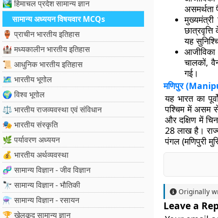
🏞️ हिमाचल प्रदेश सामान्य ज्ञान
असमर्थता प
सामान्य अध्ययन विषयवार MCQs
मुख्यमंत्
छात्रवृत्
🏺 प्राचीन भारतीय इतिहास
यह सुनिश्च
🏰 मध्यकालीन भारतीय इतिहास
आजीविका स
चालकों, व
📜 आधुनिक भारतीय इतिहास
गई।
🗺️ भारतीय भूगोल
मणिपुर (
Manip
🌍 विश्व भूगोल
यह भारत का पूर्व
पश्चिम में असम से 
⚖️ भारतीय राजव्यवस्था एवं संविधान
और दक्षिण में चि
🎭 भारतीय संस्कृति
28 लाख है। राज्य 
🌿 पर्यावरण अध्ययन
पंगल (मणिपुरी म
💰 भारतीय अर्थव्यवस्था
🧬 सामान्य विज्ञान - जीव विज्ञान
🔭 सामान्य विज्ञान - भौतिकी
Originally w
⚗️ सामान्य विज्ञान - रसायन
Leave a Rep
🏆 खेलकूद सामान्य ज्ञान