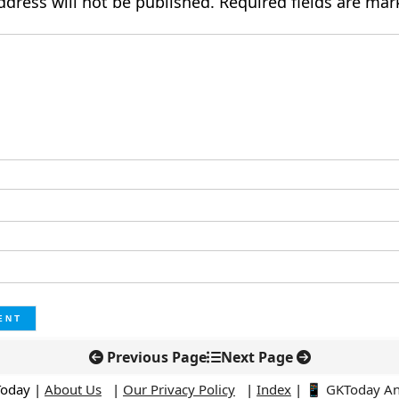
ddress will not be published.
Required fields are ma
Previous Page
Next Page
Today |
About Us
|
Our Privacy Policy
|
Index
|
📱 GKToday A