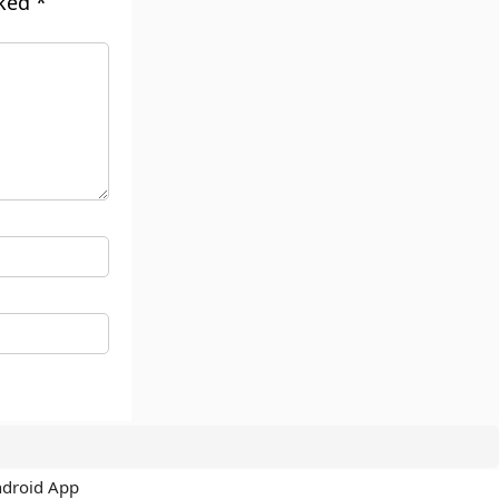
rked
*
ndroid App