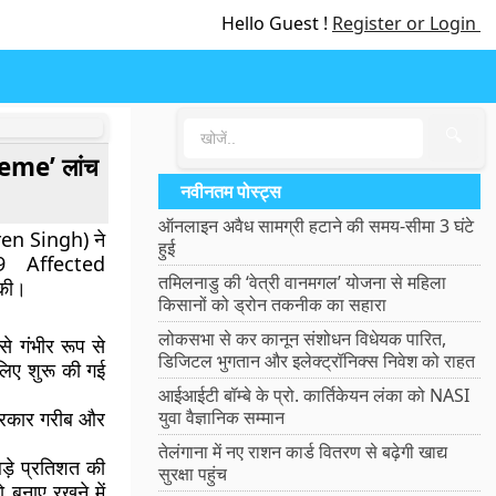
Hello Guest !
Register or Login
🔍
eme’ लांच
नवीनतम पोस्ट्स
ऑनलाइन अवैध सामग्री हटाने की समय-सीमा 3 घंटे
Biren Singh) ने
हुई
 Affected
तमिलनाडु की ‘वेत्री वानमगल’ योजना से महिला
की।
किसानों को ड्रोन तकनीक का सहारा
लोकसभा से कर कानून संशोधन विधेयक पारित,
े गंभीर रूप से
डिजिटल भुगतान और इलेक्ट्रॉनिक्स निवेश को राहत
लिए शुरू की गई
आईआईटी बॉम्बे के प्रो. कार्तिकेयन लंका को NASI
 सरकार गरीब और
युवा वैज्ञानिक सम्मान
तेलंगाना में नए राशन कार्ड वितरण से बढ़ेगी खाद्य
ड़े प्रतिशत की
सुरक्षा पहुंच
 बनाए रखने में