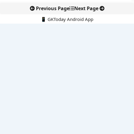
Previous Page
Next Page
📱 GKToday Android App
🔍
नवीनतम पोस्ट्स
ऑनलाइन अवैध सामग्री हटाने की समय-सीमा 3 घंटे हुई
तमिलनाडु की ‘वेत्री वानमगल’ योजना से महिला किसानों को ड्रोन तकनीक
का सहारा
लोकसभा से कर कानून संशोधन विधेयक पारित, डिजिटल भुगतान और
इलेक्ट्रॉनिक्स निवेश को राहत
आईआईटी बॉम्बे के प्रो. कार्तिकेयन लंका को NASI युवा वैज्ञानिक सम्मान
तेलंगाना में नए राशन कार्ड वितरण से बढ़ेगी खाद्य सुरक्षा पहुंच