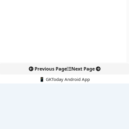
Previous Page
Next Page
📱 GKToday Android App
🔍
नवीनतम पोस्ट्स
राष्ट्रीय हथकरघा दिवस 2026: बुनकरों की परंपरा और स्वदेशी विरासत का
सम्मान
असम में 7 लाख छात्रों के लिए नई छात्र-कल्याण योजनाओं की शुरुआत