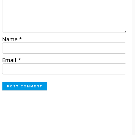
Name
*
Email
*