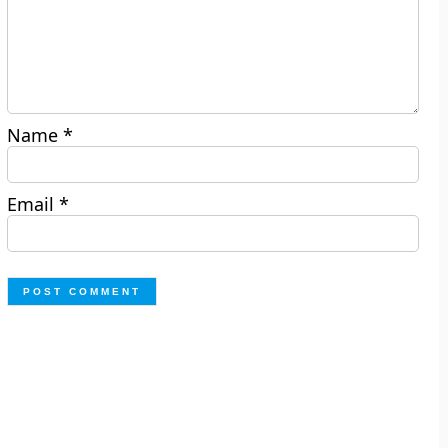
Name
*
Email
*