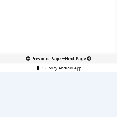
Previous Page
Next Page
📱 GKToday Android App
🔍
नवीनतम पोस्ट्स
ऑनलाइन अवैध सामग्री हटाने की समय-सीमा 3 घंटे हुई
तमिलनाडु की ‘वेत्री वानमगल’ योजना से महिला किसानों को ड्रोन तकनीक
का सहारा