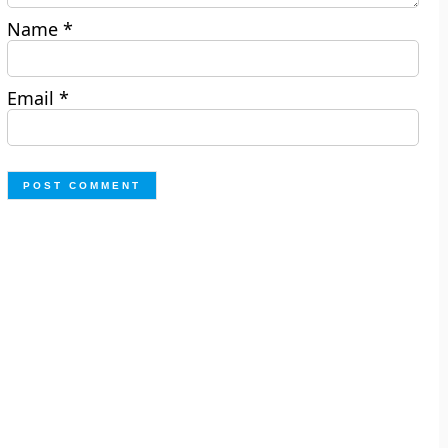
Name
*
Email
*