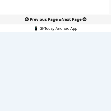
Previous Page
Next Page
📱 GKToday Android App
🔍
नवीनतम पोस्ट्स
कोलंबिया में नई राजनीतिक दिशा, अबेलार्दो दे ला एस्प्रिएला ने संभाली कमान
सीमावर्ती इलाकों में नवीकरणीय परियोजनाओं पर नई सुरक्षा सख्ती
आईआईटी दिल्ली में एआई-संचालित सुपरकंप्यूटिंग सुविधा से शोध को नई गति
बेंगलुरु HAL एयरपोर्ट पर हेलीकॉप्टर लैंडिंग में सैटेलाइट-आधारित नई छलांग
भारत के निजी अंतरिक्ष क्षेत्र में 800 kN इंजन से नई छलांग