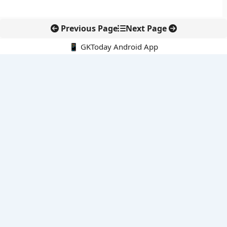
Previous Page
Next Page
📱 GKToday Android App
🔍
नवीनतम पोस्ट्स
DGFT ने EODC प्रक्रिया को बनाया पेपरलेस, निर्यातकों को राहत
केरल का नाम बदलकर ‘केरलम’ करने की पहल संसद तक पहुंची
इंडोनेशिया के माउंट ब्रोमो में जंगल की आग से पर्यटन और पर्यावरण पर संकट
जिनेवा में भारत की सांस्कृतिक कूटनीति का नया प्रतीक
तमिलनाडु में सरकारी आयोजनों की शुरुआत अब ‘तमिल ताई वाज़्थु’ से